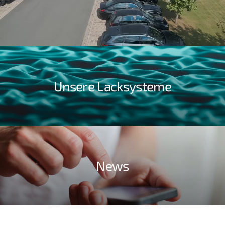
NACH:
DE
Unsere Lacksysteme
News