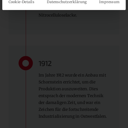
wurden Trockenfarben,
Cookie-Details
Datenschutzerklärung
Impressum
Kunstharzlackfarben und
Nitrocelluloselacke.
1912
Im Jahre 1912 wurde ein Anbau mit
Schornstein errichtet, um die
Produktion auszuweiten. Dies
entsprach der modernen Technik
der damaligen Zeit, und war ein
Zeichen für die fortschreitende
Industrialisierung in Ostwestfalen.