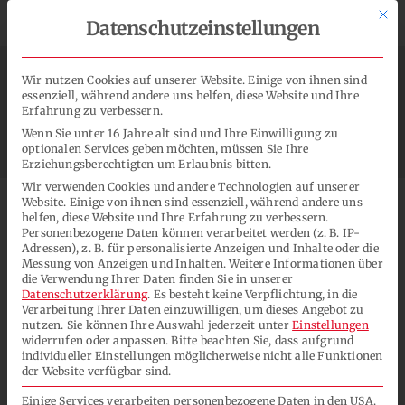
Zum
Mit d
Neuer Film TECHNICAL CENTER


Datenschutzeinstellungen
Inhalt
springen
Wir nutzen Cookies auf unserer Website. Einige von ihnen sind
essenziell, während andere uns helfen, diese Website und Ihre
Erfahrung zu verbessern.
Toggl
Wenn Sie unter 16 Jahre alt sind und Ihre Einwilligung zu
Navig
optionalen Services geben möchten, müssen Sie Ihre
Erziehungsberechtigten um Erlaubnis bitten.
Lacksysteme
Wir verwenden Cookies und andere Technologien auf unserer
Website. Einige von ihnen sind essenziell, während andere uns
helfen, diese Website und Ihre Erfahrung zu verbessern.
Personenbezogene Daten können verarbeitet werden (z. B. IP-
Anwendungen
Historie
Adressen), z. B. für personalisierte Anzeigen und Inhalte oder die
Messung von Anzeigen und Inhalten.
Weitere Informationen über
die Verwendung Ihrer Daten finden Sie in unserer
Unsere Historie ist geprägt von
Unternehmen
Datenschutzerklärung
.
Es besteht keine Verpflichtung, in die
Verarbeitung Ihrer Daten einzuwilligen, um dieses Angebot zu
uneingeschränkter
nutzen.
Sie können Ihre Auswahl jederzeit unter
Einstellungen
widerrufen oder anpassen.
Bitte beachten Sie, dass aufgrund
Kontakt
Serviceorientierung,
individueller Einstellungen möglicherweise nicht alle Funktionen
der Website verfügbar sind.
außergewöhnlicher Flexibilität und
SUCHE
Einige Services verarbeiten personenbezogene Daten in den USA.