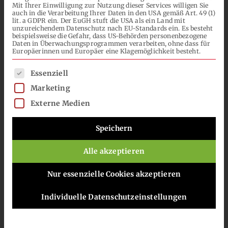
unserem stetigen Streben nach
Mit Ihrer Einwilligung zur Nutzung dieser Services willigen Sie
NACH:
auch in die Verarbeitung Ihrer Daten in den USA gemäß Art. 49 (1)
lacktechnischen Innovationen.
lit. a GDPR ein. Der EuGH stuft die USA als ein Land mit
unzureichendem Datenschutz nach EU-Standards ein. Es besteht
Erfahren Sie mehr über unsere
beispielsweise die Gefahr, dass US-Behörden personenbezogene
DE
Daten in Überwachungsprogrammen verarbeiten, ohne dass für
Geschichte.
Europäerinnen und Europäer eine Klagemöglichkeit besteht.
Es folgt eine Liste der Service-Gruppen, für die eine Einwilli
Essenziell
Marketing
Externe Medien
1886
Speichern
Im Jahre
1886
gründete der
Alle akzeptieren
Chemiker Heinrich Lott eine
Farbenfabrik in Milse, einem Vorort
Nur essenzielle Cookies akzeptieren
der Stadt Bielefeld. Die Produktion
befand sich im Seitenflügel eines
Individuelle Datenschutzeinstellungen
kleinen Wasserschlosses und einem
alten Fachwerkhaus. Hergestellt