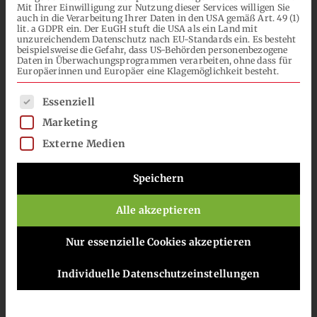
Lösemittel UV-Systeme sind
Mit Ihrer Einwilligung zur Nutzung dieser Services willigen Sie
NACH:
auch in die Verarbeitung Ihrer Daten in den USA gemäß Art. 49 (1)
gekennzeichnet durch die Erfüllung
lit. a GDPR ein. Der EuGH stuft die USA als ein Land mit
unzureichendem Datenschutz nach EU-Standards ein. Es besteht
höchster Ansprüche an Chemikalien-,
beispielsweise die Gefahr, dass US-Behörden personenbezogene
DE
Daten in Überwachungsprogrammen verarbeiten, ohne dass für
Kratz- und Witterungsbeständigkeiten.
Europäerinnen und Europäer eine Klagemöglichkeit besteht.
Auftrag hauptsächlich durch
Es folgt eine Liste der Service-Gruppen, für die eine Einwilli
Essenziell
Spritzapplikation, aber auch im
Marketing
Walzverfahren möglich.
Externe Medien
Unsere Lacksysteme können theoretisch
Speichern
auch auf Basis recycelter oder
Alle akzeptieren
nachwachsender Rohstoffe entwickelt
werden, nähere Infos finden Sie
hier
.
Nur essenzielle Cookies akzeptieren
Individuelle Datenschutzeinstellungen