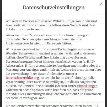
Zum
Mit d
Spendenprojekte für Soziales & Umwelt


Datenschutzeinstellungen
Inhalt
springen
Wir nutzen Cookies auf unserer Website. Einige von ihnen sind
essenziell, während andere uns helfen, diese Website und Ihre
Erfahrung zu verbessern.
Toggl
Wenn Sie unter 16 Jahre alt sind und Ihre Einwilligung zu
Navig
optionalen Services geben möchten, müssen Sie Ihre
Erziehungsberechtigten um Erlaubnis bitten.
Lacksysteme
Wir verwenden Cookies und andere Technologien auf unserer
Website. Einige von ihnen sind essenziell, während andere uns
helfen, diese Website und Ihre Erfahrung zu verbessern.
Personenbezogene Daten können verarbeitet werden (z. B. IP-
Anwendungen
Lösemittel UV-Lacke
Adressen), z. B. für personalisierte Anzeigen und Inhalte oder die
Messung von Anzeigen und Inhalten.
Weitere Informationen über
die Verwendung Ihrer Daten finden Sie in unserer
Unternehmen
Datenschutzerklärung
.
Es besteht keine Verpflichtung, in die
Verarbeitung Ihrer Daten einzuwilligen, um dieses Angebot zu
nutzen.
Sie können Ihre Auswahl jederzeit unter
Einstellungen
Dank der Viskositätseinstellung mittels
widerrufen oder anpassen.
Bitte beachten Sie, dass aufgrund
Kontakt
individueller Einstellungen möglicherweise nicht alle Funktionen
Lösemittel kann beim Lösemittel UV-Lack
der Website verfügbar sind.
sogar „Monomer-frei“ formuliert werden.
SUCHE
Einige Services verarbeiten personenbezogene Daten in den USA.