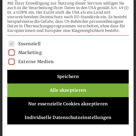
Mit Ihrer Einwilligung zur Nutzung dieser Services willigen Sie
NACH:
auch in die Verarbeitung Ihrer Daten in den USA gemäß Art. 49 (1)
lit. a GDPR ein. Der EuGH stuft die USA als ein Land mit
unzureichendem Datenschutz nach EU-Standards ein. Es besteht
beispielsweise die Gefahr, dass US-Behörden personenbezogene
DE
Daten in Überwachungsprogrammen verarbeiten, ohne dass für
Europäerinnen und Europäer eine Klagemöglichkeit besteht.
Es folgt eine Liste der Service-Gruppen, für die eine Einwilli
Essenziell
Marketing
Externe Medien
Speichern
Alle akzeptieren
Nur essenzielle Cookies akzeptieren
Label und Gütesiegel sind bei
Individuelle Datenschutzeinstellungen
Herstellern von Bauprodukten
beliebt, sorgen bei Lackherstellern