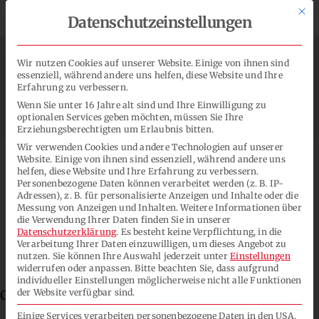
Zum
Mit d
Spendenprojekte für Soziales & Umwelt


Datenschutzeinstellungen
Inhalt
springen
Wir nutzen Cookies auf unserer Website. Einige von ihnen sind
essenziell, während andere uns helfen, diese Website und Ihre
Erfahrung zu verbessern.
Toggl
Wenn Sie unter 16 Jahre alt sind und Ihre Einwilligung zu
Navig
optionalen Services geben möchten, müssen Sie Ihre
Erziehungsberechtigten um Erlaubnis bitten.
Lacksysteme
Wir verwenden Cookies und andere Technologien auf unserer
Website. Einige von ihnen sind essenziell, während andere uns
helfen, diese Website und Ihre Erfahrung zu verbessern.
Personenbezogene Daten können verarbeitet werden (z. B. IP-
Anwendungen
Adressen), z. B. für personalisierte Anzeigen und Inhalte oder die
Messung von Anzeigen und Inhalten.
Weitere Informationen über
die Verwendung Ihrer Daten finden Sie in unserer
Datenbank für Konformitäten
Unternehmen
Datenschutzerklärung
.
Es besteht keine Verpflichtung, in die
Verarbeitung Ihrer Daten einzuwilligen, um dieses Angebot zu
in der Lackindustrie
nutzen.
Sie können Ihre Auswahl jederzeit unter
Einstellungen
widerrufen oder anpassen.
Bitte beachten Sie, dass aufgrund
Kontakt
individueller Einstellungen möglicherweise nicht alle Funktionen
der Website verfügbar sind.
04.01.2022
SUCHE
Einige Services verarbeiten personenbezogene Daten in den USA.