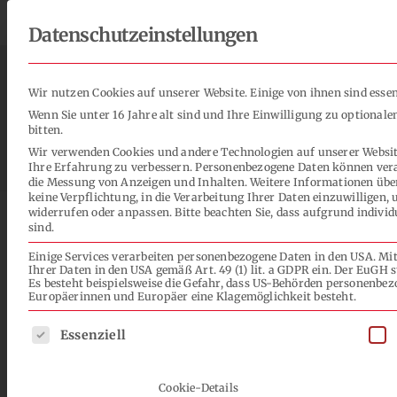
Zum
Neuer Film TECHNICAL CENTER
Inhalt
Datenschutzeinstellungen
springen
Wir nutzen Cookies auf unserer Website. Einige von ihnen sind essen
LACKSYSTEME
ANW
Wenn Sie unter 16 Jahre alt sind und Ihre Einwilligung zu optional
bitten.
DE
Wir verwenden Cookies und andere Technologien auf unserer Website.
Ihre Erfahrung zu verbessern.
Personenbezogene Daten können verarb
die Messung von Anzeigen und Inhalten.
Weitere Informationen über
keine Verpflichtung, in die Verarbeitung Ihrer Daten einzuwilligen,
widerrufen oder anpassen.
Bitte beachten Sie, dass aufgrund indivi
sind.
Einige Services verarbeiten personenbezogene Daten in den USA. Mit 
Ihrer Daten in den USA gemäß Art. 49 (1) lit. a GDPR ein. Der EuGH
Es besteht beispielsweise die Gefahr, dass US-Behörden personenb
Neues V
Europäerinnen und Europäer eine Klagemöglichkeit besteht.
Es folgt eine Liste der Service-Gruppen, für die eine Einwill
Essenziell
Cookie-Details