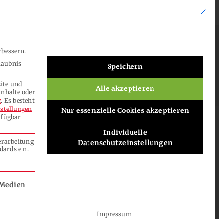


Mit di
rbessern.
laubnis
Speichern
+49 5221. 29794-0
site und
Alle akzeptieren
Inhalte oder
g
.
Es besteht
nstellungen
Nur essenzielle Cookies akzeptieren
rfügbar
Individuelle
Verarbeitung
Datenschutzeinstellungen
dards ein.
tanlage“
 und kann nicht abgewählt werden.
 Medien
Impressum