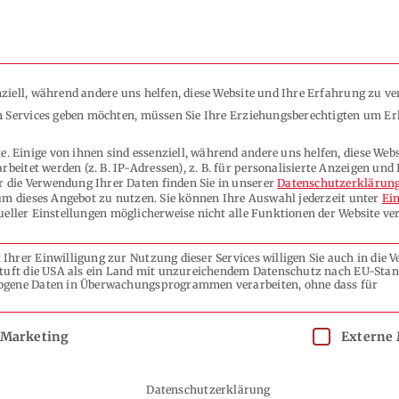
ziell, während andere uns helfen, diese Website und Ihre Erfahrung zu ve
ENDUNGEN
UNTERNEHMEN
KONTAKT
en Services geben möchten, müssen Sie Ihre Erziehungsberechtigten um Er
 Einige von ihnen sind essenziell, während andere uns helfen, diese Web
eitet werden (z. B. IP-Adressen), z. B. für personalisierte Anzeigen und 
 die Verwendung Ihrer Daten finden Sie in unserer
Datenschutzerklärun
 um dieses Angebot zu nutzen.
Sie können Ihre Auswahl jederzeit unter
Ei
dueller Einstellungen möglicherweise nicht alle Funktionen der Website ve
Ihrer Einwilligung zur Nutzung dieser Services willigen Sie auch in die 
 stuft die USA als ein Land mit unzureichendem Datenschutz nach EU-Stan
ezogene Daten in Überwachungsprogrammen verarbeiten, ohne dass für
ideo „Rolle-zu-Rolle Tes
igung erteilt werden kann. Die erste Service-Gruppe ist essenziell
Marketing
Externe
14.03.2023
Datenschutzerklärung