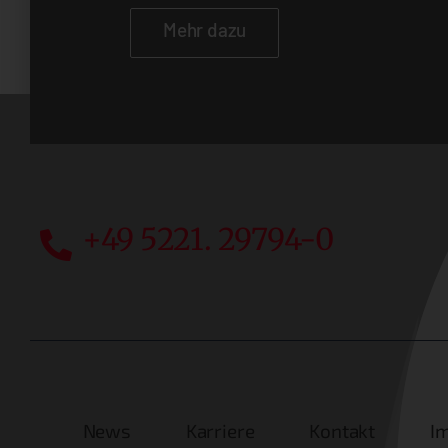
Mehr dazu
+49 5221. 29794-0
News
Karriere
Kontakt
I