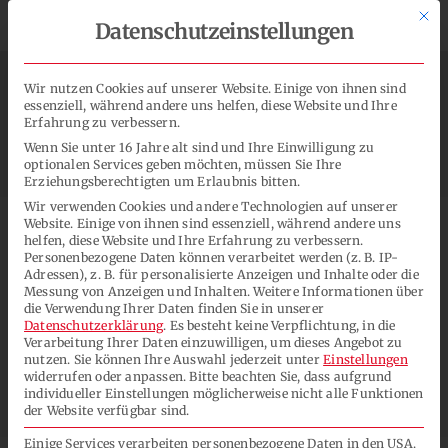
Zum
Mit d
Spendenprojekte für Soziales & Umwelt


Datenschutzeinstellungen
Inhalt
springen
Wir nutzen Cookies auf unserer Website. Einige von ihnen sind
essenziell, während andere uns helfen, diese Website und Ihre
Erfahrung zu verbessern.
Toggl
Wenn Sie unter 16 Jahre alt sind und Ihre Einwilligung zu
Navig
optionalen Services geben möchten, müssen Sie Ihre
Erziehungsberechtigten um Erlaubnis bitten.
Lacksysteme
Wir verwenden Cookies und andere Technologien auf unserer
Website. Einige von ihnen sind essenziell, während andere uns
helfen, diese Website und Ihre Erfahrung zu verbessern.
Personenbezogene Daten können verarbeitet werden (z. B. IP-
Anwendungen
Adressen), z. B. für personalisierte Anzeigen und Inhalte oder die
Messung von Anzeigen und Inhalten.
Weitere Informationen über
Karriere
die Verwendung Ihrer Daten finden Sie in unserer
Unternehmen
Datenschutzerklärung
.
Es besteht keine Verpflichtung, in die
Verarbeitung Ihrer Daten einzuwilligen, um dieses Angebot zu
nutzen.
Sie können Ihre Auswahl jederzeit unter
Einstellungen
widerrufen oder anpassen.
Bitte beachten Sie, dass aufgrund
Kontakt
individueller Einstellungen möglicherweise nicht alle Funktionen
der Website verfügbar sind.
SUCHE
Einige Services verarbeiten personenbezogene Daten in den USA.