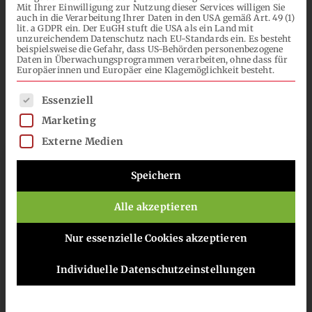
No Results!
Mit Ihrer Einwilligung zur Nutzung dieser Services willigen Sie
NACH:
auch in die Verarbeitung Ihrer Daten in den USA gemäß Art. 49 (1)
lit. a GDPR ein. Der EuGH stuft die USA als ein Land mit
unzureichendem Datenschutz nach EU-Standards ein. Es besteht
beispielsweise die Gefahr, dass US-Behörden personenbezogene
DE
Daten in Überwachungsprogrammen verarbeiten, ohne dass für
Europäerinnen und Europäer eine Klagemöglichkeit besteht.
Es folgt eine Liste der Service-Gruppen, für die eine Einwilli
Essenziell
Marketing
Externe Medien
Speichern
Unsere Standorte
Alle akzeptieren
Nur essenzielle Cookies akzeptieren
Hier finden Sie eine Übersicht zu
unseren Standorten. Die globale
Individuelle Datenschutzeinstellungen
Präsenz ermöglicht es uns die
Bedürfnisse unserer Kunden