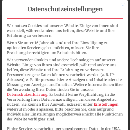
Zum
Mit d
Neuer Film TECHNICAL CENTER


Datenschutzeinstellungen
Inhalt
springen
Wir nutzen Cookies auf unserer Website. Einige von ihnen sind
essenziell, während andere uns helfen, diese Website und Ihre
Erfahrung zu verbessern.
Toggl
Wenn Sie unter 16 Jahre alt sind und Ihre Einwilligung zu
Navig
optionalen Services geben möchten, müssen Sie Ihre
Erziehungsberechtigten um Erlaubnis bitten.
Lacksysteme
Wir verwenden Cookies und andere Technologien auf unserer
Website. Einige von ihnen sind essenziell, während andere uns
helfen, diese Website und Ihre Erfahrung zu verbessern.
Personenbezogene Daten können verarbeitet werden (z. B. IP-
Anwendungen
Adressen), z. B. für personalisierte Anzeigen und Inhalte oder die
Messung von Anzeigen und Inhalten.
Weitere Informationen über
die Verwendung Ihrer Daten finden Sie in unserer
Nachhaltige Lacke
Unternehmen
Datenschutzerklärung
.
Es besteht keine Verpflichtung, in die
Verarbeitung Ihrer Daten einzuwilligen, um dieses Angebot zu
nutzen.
Sie können Ihre Auswahl jederzeit unter
Einstellungen
18.10.2021
widerrufen oder anpassen.
Bitte beachten Sie, dass aufgrund
Kontakt
individueller Einstellungen möglicherweise nicht alle Funktionen
der Website verfügbar sind.
SUCHE
Einige Services verarbeiten personenbezogene Daten in den USA.