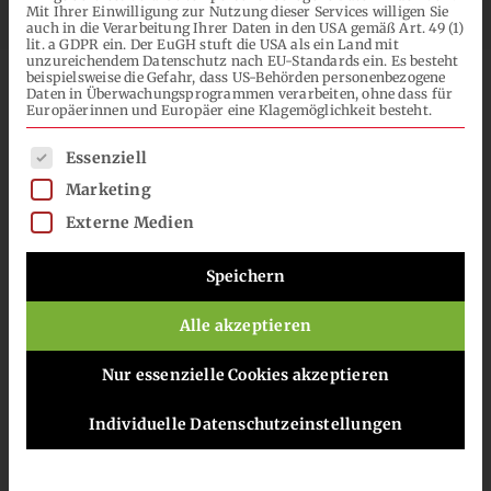
Mit Ihrer Einwilligung zur Nutzung dieser Services willigen Sie
NACH:
auch in die Verarbeitung Ihrer Daten in den USA gemäß Art. 49 (1)
lit. a GDPR ein. Der EuGH stuft die USA als ein Land mit
unzureichendem Datenschutz nach EU-Standards ein. Es besteht
beispielsweise die Gefahr, dass US-Behörden personenbezogene
DE
Daten in Überwachungsprogrammen verarbeiten, ohne dass für
Europäerinnen und Europäer eine Klagemöglichkeit besteht.
Es folgt eine Liste der Service-Gruppen, für die eine Einwilli
Essenziell
Marketing
Externe Medien
Speichern
Alle akzeptieren
Lacke aus nachwachsenden und
Nur essenzielle Cookies akzeptieren
recycelten Rohstoffen sind in der
Individuelle Datenschutzeinstellungen
Lackindustrie zunehmend gefragt,
wenn es um die Entwicklung von