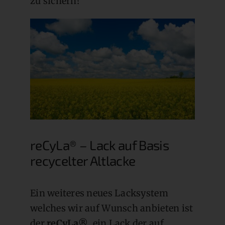
zu sichern!
reCyLa® – Lack auf Basis
recycelter Altlacke
Ein weiteres neues Lacksystem
welches wir auf Wunsch anbieten ist
der
reCyLa®
, ein Lack der auf